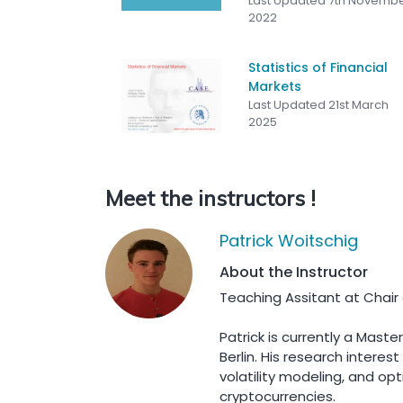
Last Updated 7th Novemb
2022
Statistics of Financial
Markets
Last Updated 21st March
2025
Meet the instructors !
Patrick Woitschig
About the Instructor
Teaching Assitant at Chair o
Patrick is currently a Maste
Berlin. His research intere
volatility modeling, and op
cryptocurrencies.