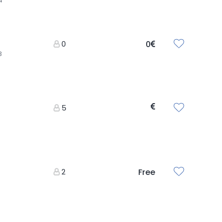
4
0
0
3
5
2
Free